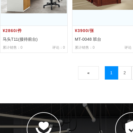
¥2860/件
¥3900/张
马头T11(接待前台)
MT-0048 班台
累计销售：0
评论：0
累计销售：0
评论
«
1
2