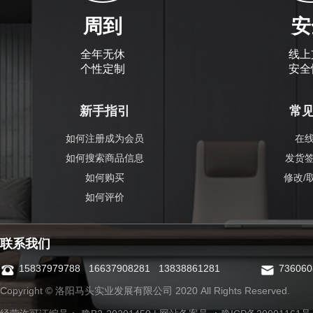
周到
安
全年无休
线上
个性定制
安全
新手指引
常
如何注册成为会员
在
如何搜索商品信息
发货
如何购买
修改/
如何评价
联系我们
15837979788 16637908281 13838861281
73606
Copyright © 洛阳马头实业发展有限公司 2020 All Rights Reserved.